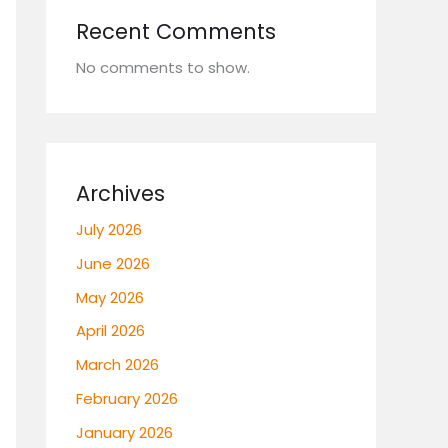
Recent Comments
No comments to show.
Archives
July 2026
June 2026
May 2026
April 2026
March 2026
February 2026
January 2026