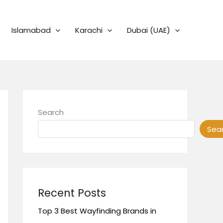
Islamabad
Karachi
Dubai (UAE)
Search
Sea
Recent Posts
Top 3 Best Wayfinding Brands in