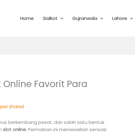
Home
Sialkot
Gujranwala
Lahore
 Online Favorit Para
jeel Shahid
a terus berkembang pesat, dan salah satu bentuk
ah
slot online
. Permainan ini menawarkan sensasi