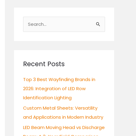
S
e
a
r
c
Recent Posts
h
Top 3 Best Wayfinding Brands in
f
2026: Integration of LED Row
o
Identification Lighting
r
:
Custom Metal Sheets: Versatility
and Applications in Modern Industry
LED Beam Moving Head vs Discharge