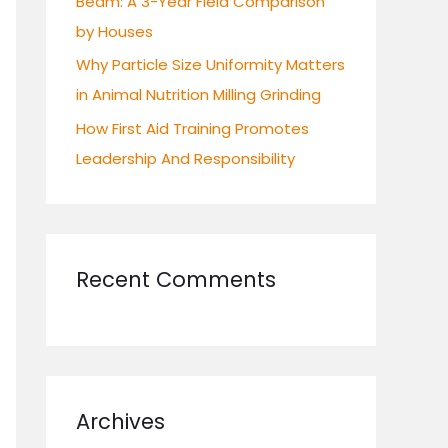
Beam: A 3-Year Field Comparison
by Houses
Why Particle Size Uniformity Matters
in Animal Nutrition Milling Grinding
How First Aid Training Promotes
Leadership And Responsibility
Recent Comments
Archives