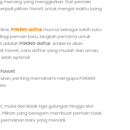
ang menang yang menggiurkan. Dari pemain
enjadi pilihan favorit untuk mengisi waktu luang
line,
PGKING daftar
muncul sebagai salah satu
 Bagi pemain baru, langkah pertama untuk
NG adalah
PGKING daftar
. Artikel ini akan
favorit, cara daftar yang mudah dan aman,
lebih optimal.
Favorit
aran, penting memahami mengapa PGKING
ia:
mulai dari klasik tiga gulungan hingga slot
if. Pilihan yang beragam membuat pemain tidak
permainan baru yang menarik.