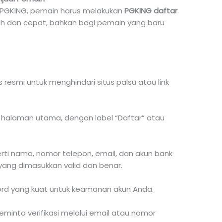
 PGKING, pemain harus melakukan
PGKING daftar
.
h dan cepat, bahkan bagi pemain yang baru
resmi untuk menghindari situs palsu atau link
di halaman utama, dengan label “Daftar” atau
rti nama, nomor telepon, email, dan akun bank
 yang dimasukkan valid dan benar.
ord yang kuat untuk keamanan akun Anda.
inta verifikasi melalui email atau nomor