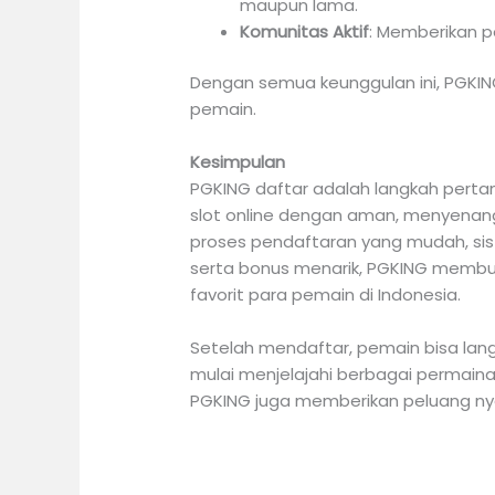
maupun lama.
Komunitas Aktif
: Memberikan 
Dengan semua keunggulan ini, PGKING
pemain.
Kesimpulan
PGKING daftar adalah langkah pertam
slot online dengan aman, menyena
proses pendaftaran yang mudah, sis
serta bonus menarik, PGKING membukt
favorit para pemain di Indonesia.
Setelah mendaftar, pemain bisa lang
mulai menjelajahi berbagai permainan
PGKING juga memberikan peluang ny