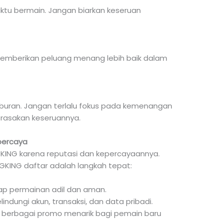
tu bermain. Jangan biarkan keseruan
memberikan peluang menang lebih baik dalam
iburan. Jangan terlalu fokus pada kemenangan
 rasakan keseruannya.
percaya
KING karena reputasi dan kepercayaannya.
KING daftar adalah langkah tepat:
ap permainan adil dan aman.
elindungi akun, transaksi, dan data pribadi.
 berbagai promo menarik bagi pemain baru