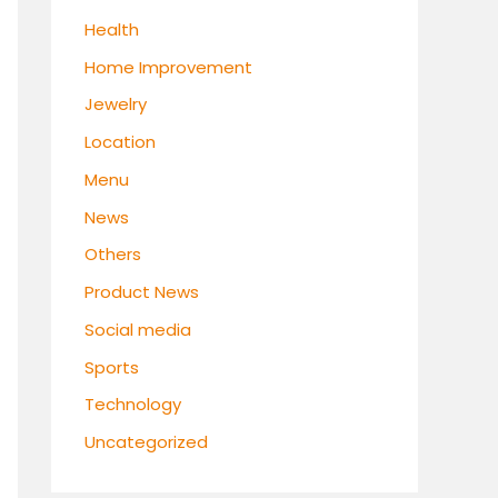
Health
Home Improvement
Jewelry
Location
Menu
News
Others
Product News
Social media
Sports
Technology
Uncategorized